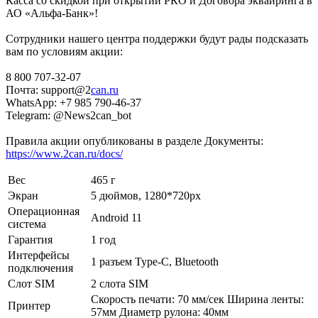
Касса со скидкой при открытии РКО и Договора эквайринга в
АО «Альфа-Банк»!
Сотрудники нашего центра поддержки будут рады подсказать
вам по условиям акции:
8 800 707-32-07
Почта: support@2
can.ru
WhatsApp: +7 985 790-46-37
Telegram: @News2can_bot
Правила акции опубликованы в разделе Документы:
https://www.2can.ru/docs/
Вес
465 г
Экран
5 дюймов, 1280*720px
Операционная
Android 11
система
Гарантия
1 год
Интерфейсы
1 разъем Type-C, Bluetooth
подключения
Слот SIM
2 слота SIM
Скорость печати: 70 мм/сек Ширина ленты:
Принтер
57мм Диаметр рулона: 40мм