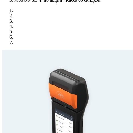
MSPOS-SE-Ф по акции "Касса со скидкой"