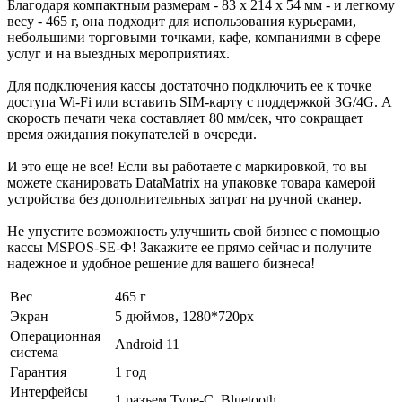
Благодаря компактным размерам - 83 х 214 х 54 мм - и легкому
весу - 465 г, она подходит для использования курьерами,
небольшими торговыми точками, кафе, компаниями в сфере
услуг и на выездных мероприятиях.
Для подключения кассы достаточно подключить ее к точке
доступа Wi-Fi или вставить SIM-карту с поддержкой 3G/4G. А
скорость печати чека составляет 80 мм/сек, что сокращает
время ожидания покупателей в очереди.
И это еще не все! Если вы работаете с маркировкой, то вы
можете сканировать DataMatrix на упаковке товара камерой
устройства без дополнительных затрат на ручной сканер.
Не упустите возможность улучшить свой бизнес с помощью
кассы MSPOS-SE-Ф! Закажите ее прямо сейчас и получите
надежное и удобное решение для вашего бизнеса!
Вес
465 г
Экран
5 дюймов, 1280*720px
Операционная
Android 11
система
Гарантия
1 год
Интерфейсы
1 разъем Type-C, Bluetooth